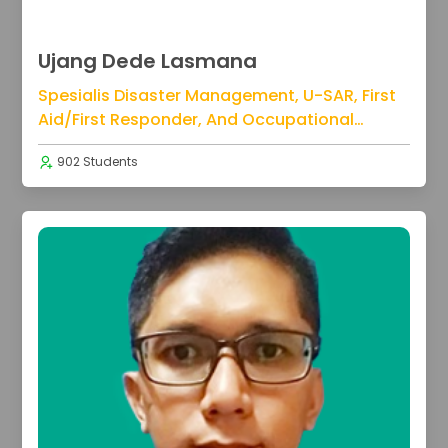
Ujang Dede Lasmana
Spesialis Disaster Management, U-SAR, First
Aid/First Responder, And Occupational
Health & Safety
902 Students