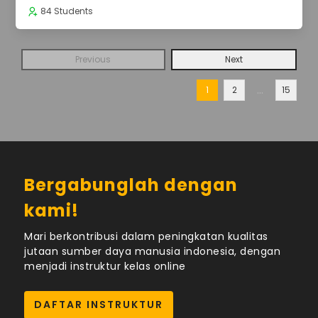
84 Students
Previous
Next
…
1
2
15
Bergabunglah dengan
kami!
Mari berkontribusi dalam peningkatan kualitas
jutaan sumber daya manusia indonesia, dengan
menjadi instruktur kelas online
DAFTAR INSTRUKTUR