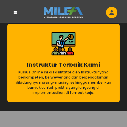
Instruktur Terbaik Kami
Kursus Online ini di Fasilitator oleh Instruktur yang
berkompeten, berwewenang dan berpengalaman
dibidangnya masing-masing, sehingga memberikan
banyak contoh praktis yang langsung di
implementasikan di tempat kerja.