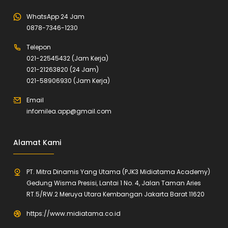
WhatsApp 24 Jam
0878-7346-1230
Telepon
021-22545432 (Jam Kerja)
021-21263820 (24 Jam)
021-58906930 (Jam Kerja)
Email
infomilea.app@gmail.com
Alamat Kami
PT. Mitra Dinamis Yang Utama (PJK3 Midiatama Academy)
Gedung Wisma Presisi, Lantai 1 No. 4, Jalan Taman Aries
RT.5/RW.2 Meruya Utara Kembangan Jakarta Barat 11620
https://www.midiatama.co.id