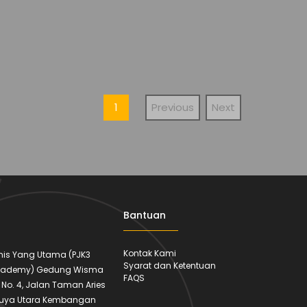
1
Previous
Next
Bantuan
Kontak Kami
amis Yang Utama (PJK3
Syarat dan Ketentuan
cademy) Gedung Wisma
FAQS
 1 No. 4, Jalan Taman Aries
ruya Utara Kembangan