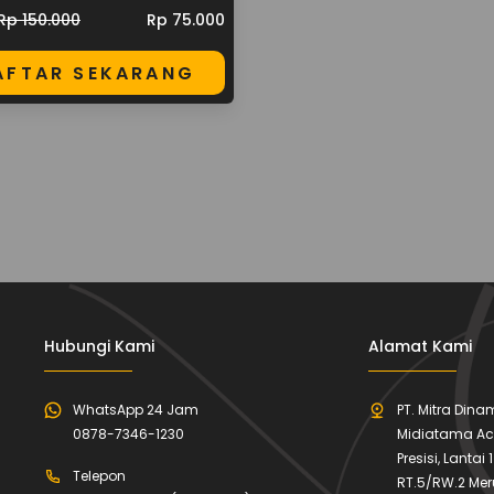
Rp 150.000
Rp 75.000
AFTAR SEKARANG
Hubungi Kami
Alamat Kami
WhatsApp 24 Jam
PT. Mitra Din
0878-7346-1230
Midiatama A
Presisi, Lantai
Telepon
RT.5/RW.2 Me