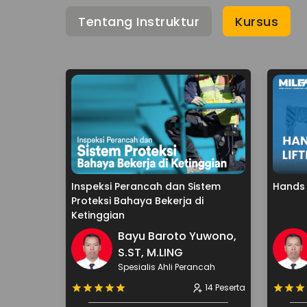
Tentang Instruktur
Kursus
Inspeksi Perancah dan Sistem
Hands 
Proteksi Bahaya Bekerja di
Ketinggian
Bayu Baroto Yuwono,
S.ST, M.LING
Spesialis Ahli Perancah
14 Peserta