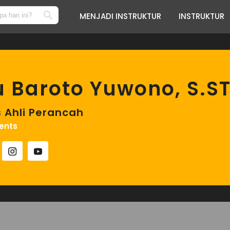
MENJADI INSTRUKTUR
INSTRUKTUR
 Baroto Yuwono, S.ST
s Ahli Perancah
ents