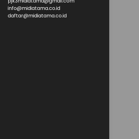
pjk3midiatama@gmail.com
info@midiatama.co.id
daftar@midiatama.co.id