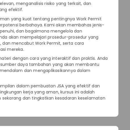
evan, menganalisis risiko yang terkait, dan
ng efektif.
man yang kuat tentang pentingnya Work Permit
berpotensi berbahaya. Kami akan membahas jenis-
 dipenuhi, dan bagaimana mengelola dan
nda akan mempelajari prosedur-prosedur yang
, dan mencabut Work Permit, serta cara
tasi mereka.
teri dengan cara yang interaktif dan praktis. Anda
dan sumber daya tambahan yang akan membantu
 mendalam dan mengaplikasikannya dalam
rampilan dalam pembuatan JSA yang efektif dan
gkungan kerja yang aman, kursus ini adalah
ah sekarang dan tingkatkan kesadaran keselamatan