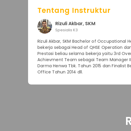
Tentang Instruktur
Rizuli Akbar, SKM
Spesialis K3
Rizuli Akbar, SKM Bachelor of Occupational He
bekerja sebagai Head of QHSE Operation da
Prestasi beliau selama bekerja yaitu 3rd Ov
Achievment Team sebagai Team Manager IF
Darma Henwa Tbk. Tahun 2015 dan Finalist 
Office Tahun 2014 dll.