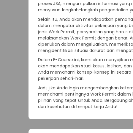
proses JSA, mengumpulkan informasi yang rel
menyusun langkah-langkah pengendalian ya
Selain itu, Anda akan mendapatkan pemaha
dalam mengatur aktivitas pekerjaan yang 
jenis Work Permit, persyaratan yang harus
melaksanakan Work Permit dengan benar. A
diperlukan dalam mengeluarkan, memeriksa
mengidentifikasi situasi darurat dan menga
Dalam E-Course ini, kami akan menyajikan ma
akan mendapatkan studi kasus, latihan, 
Anda memahami konsep-konsep ini secara
pekerjaan sehari-hari.
Jadi, jika Anda ingin mengembangkan kete
memahami pentingnya Work Permit dalam lin
pilihan yang tepat untuk Anda. Bergabungl
dan kesehatan di tempat kerja Anda!