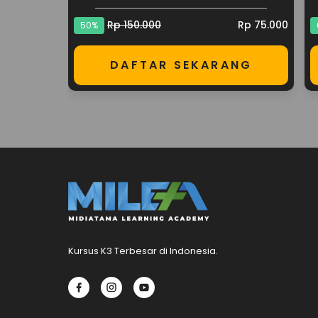
Rp 150.000
Rp 75.000
50%
DAFTAR SEKARANG
Kursus K3 Terbesar di Indonesia.