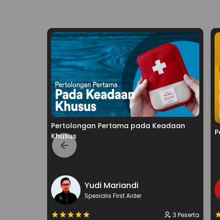
Pertolongan Pertama pada Keadaan
P
Khusus
Yudi Mariandi
Spesialis First Aider
3 Peserta