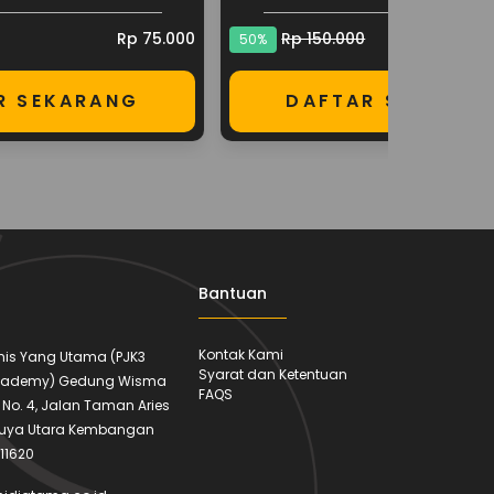
Rp 75.000
Rp 150.000
R
50%
R SEKARANG
DAFTAR SEKARAN
Bantuan
Kontak Kami
amis Yang Utama (PJK3
Syarat dan Ketentuan
cademy) Gedung Wisma
FAQS
 1 No. 4, Jalan Taman Aries
ruya Utara Kembangan
11620