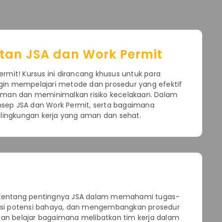
tan JSA dan Work Permit
mit! Kursus ini dirancang khusus untuk para
ingin mempelajari metode dan prosedur yang efektif
aman dan meminimalkan risiko kecelakaan. Dalam
onsep JSA dan Work Permit, serta bagaimana
 lingkungan kerja yang aman dan sehat.
tentang pentingnya JSA dalam memahami tugas-
ikasi potensi bahaya, dan mengembangkan prosedur
kan belajar bagaimana melibatkan tim kerja dalam